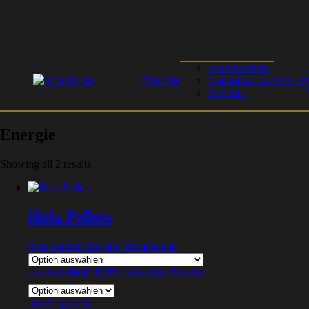
Innenbereiche
Bereiche
Service
Außenbereiche
Keramik
Energie
Showing all 2 results
Holz Pellets
Bitte wählen Sie eine Variante aus.
aus Nadelholz 100% Holz ohne Zusätze
im 15 kg Sack