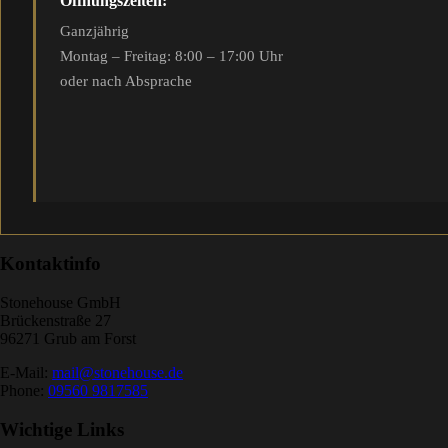
Öffnungszeiten:
Ganzjährig
Montag – Freitag: 8:00 – 17:00 Uhr
oder nach Absprache
Kontaktinfo
Stonehouse GmbH
Brückenstraße 27
96271 Grub am Forst
E-Mail:
mail@stonehouse.de
Phone:
09560 9817585
Wichtige Links