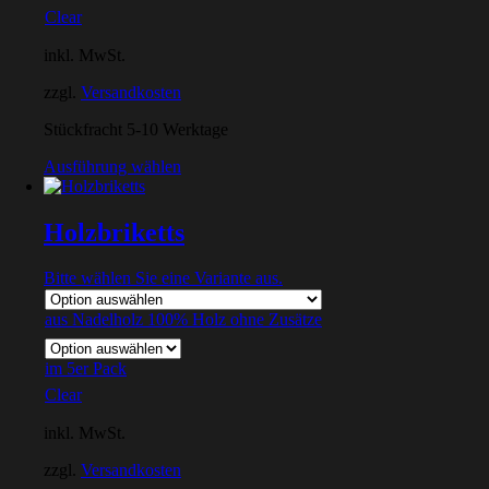
Clear
inkl. MwSt.
zzgl.
Versandkosten
Stückfracht 5-10 Werktage
Ausführung wählen
Holzbriketts
Bitte wählen Sie eine Variante aus.
aus Nadelholz 100% Holz ohne Zusätze
im 5er Pack
Clear
inkl. MwSt.
zzgl.
Versandkosten