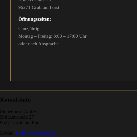
96271 Grub am Forst
Öffnungszeiten:
Ganzjährig
Montag – Freitag: 8:00 – 17:00 Uhr
oder nach Absprache
Kontaktinfo
Stonehouse GmbH
Brückenstraße 27
96271 Grub am Forst
E-Mail:
mail@stonehouse.de