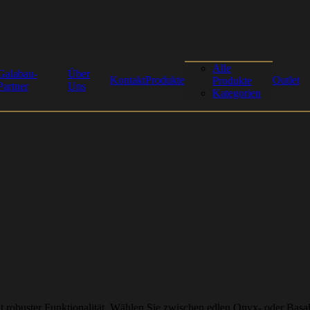
Alle
Galabau-
Über
Kontakt
Produkte
Outlet
Produkte
Partner
Uns
Kategorien
robuster Funktionalität. Wählen Sie zwischen edlen Onyx- oder Basalt-