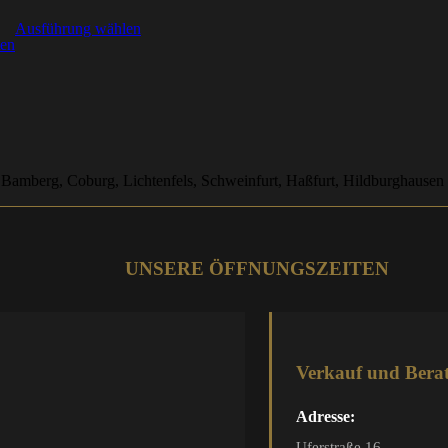
Ausführung wählen
ten
 Bamberg, Coburg, Lichtenfels, Schweinfurt, Haßfurt, Hildburghausen
UNSERE ÖFFNUNGSZEITEN
Verkauf und Bera
Adresse:
Uferstraße 16