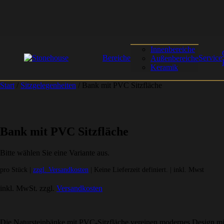
Innenbereiche
Bereiche
Service
Außenbereiche
Keramik
Start
/
Sitzgelegenheiten
/ Bank mit PVC Sitzfläche
Bank mit PVC Sitzfläche
Bitte wählen Sie eine Variante aus.
pro Stück |
zzgl. Versandkosten
| Keine Lieferzeit definiert. | inkl. Mwst
inkl. MwSt.
zzgl.
Versandkosten
Die Natursteinbänke mit PVC-Sitzfläche vereinen modernes Design mit 