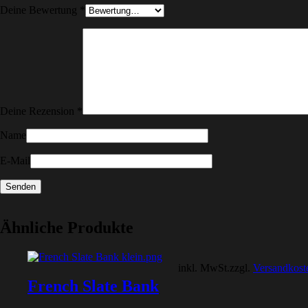
Deine Bewertung
*
Deine Rezension
*
Name
E-Mail
Ähnliche Produkte
inkl. MwSt.
zzgl.
Versandkost
French Slate Bank