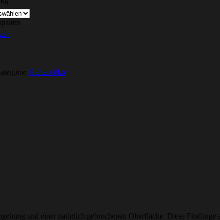
 kg
espalten
zen
ategorie:
Gartendeko
bgebung und einer natürlich gebrochenen Oberfläche. Diese Findlinge a