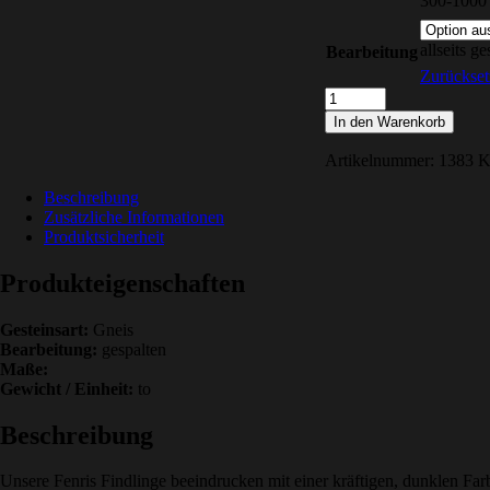
300-1000
allseits g
Bearbeitung
Zurückset
Fenris
Findlinge
In den Warenkorb
Menge
Artikelnummer:
1383
K
Beschreibung
Zusätzliche Informationen
Produktsicherheit
Produkteigenschaften
Gesteinsart:
Gneis
Bearbeitung:
gespalten
Maße:
Gewicht / Einheit:
to
Beschreibung
Unsere Fenris Findlinge beeindrucken mit einer kräftigen, dunklen Far