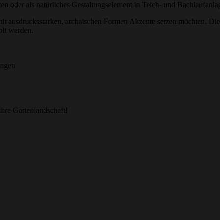
ten oder als natürliches Gestaltungselement in Teich- und Bachlaufanla
die mit ausdrucksstarken, archaischen Formen Akzente setzen möchten. Di
olt werden.
ungen
Ihre Gartenlandschaft!