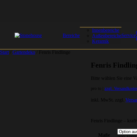
Innenbereiche
Bereiche
Service
Außenbereiche
Keramik
Start
/
Gartendeko
/ Fenris Findlinge
Fenris Findlin
Bitte wählen Sie eine Va
pro to |
zzgl. Versandkoste
inkl. MwSt.
zzgl.
Versa
Fenris Findlinge – kraf
Maße