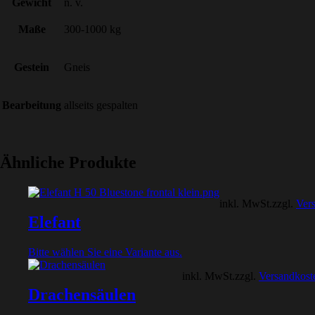
Gewicht
n. v.
Maße
300-1000 kg
Gestein
Gneis
Bearbeitung
allseits gespalten
Ähnliche Produkte
inkl. MwSt.
zzgl.
Ver
Elefant
Bitte wählen Sie eine Variante aus.
inkl. MwSt.
zzgl.
Versandkost
Drachensäulen