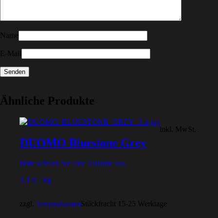
Name
E-Mail
Ähnliche Produkte
inkl. MwSt.
DUOMO Bluestone Grey
Bitte wählen Sie eine Variante aus.
1,12
€
/
kg
zzgl.
Versandkosten
Stückfracht 15-25 Werktage