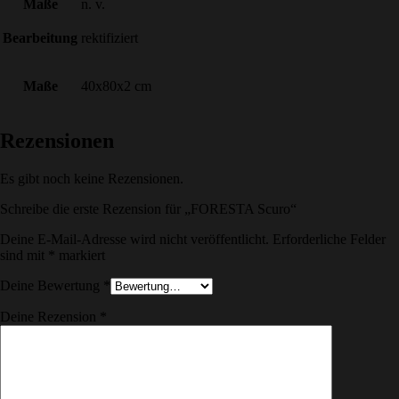
Maße
n. v.
Bearbeitung
rektifiziert
Maße
40x80x2 cm
Rezensionen
Es gibt noch keine Rezensionen.
Schreibe die erste Rezension für „FORESTA Scuro“
Deine E-Mail-Adresse wird nicht veröffentlicht.
Erforderliche Felder
sind mit
*
markiert
Deine Bewertung
*
Deine Rezension
*