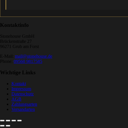
Kontaktinfo
Stonehouse GmbH
Brückenstraße 27
96271 Grub am Forst
E-Mail:
mail@stonehouse.de
Phone:
09560 9817585
Wichtige Links
Kontakt
Impressum
Datenschutz
AGB
Zahlungsarten
Versandarten