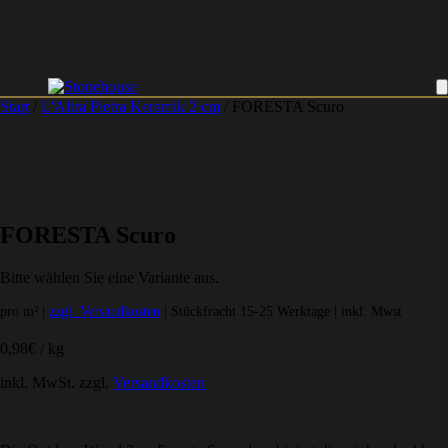
Start
/
L'Altra Pietra Keramik 2 cm
/ FORESTA Scuro
FORESTA Scuro
Bitte wählen Sie eine Variante aus.
pro m² |
zzgl. Versandkosten
| Stückfracht 15-25 Werktage | inkl. Mwst
0,98
€
/
kg
inkl. MwSt.
zzgl.
Versandkosten