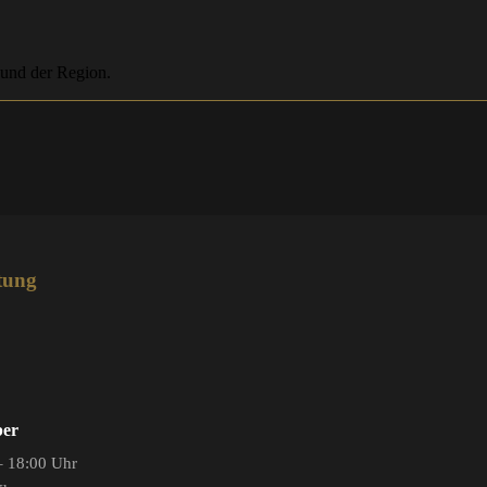
 und der Region.
tung
ber
– 18:00 Uhr