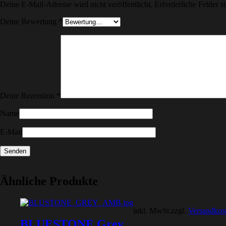
Deine E-Mail-Adresse wird nicht veröffentlicht.
Erforderliche Felder s
Deine Bewertung
*
Deine Rezension
*
Name
E-Mail
Ähnliche Produkte
inkl. MwSt.
zzgl.
Versandkos
BLUESTONE Grey