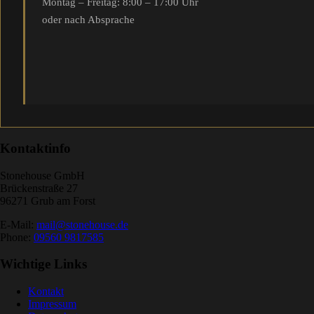
Montag – Freitag: 8:00 – 17:00 Uhr
oder nach Absprache
Kontaktinfo
Stonehouse GmbH
Brückenstraße 27
96271 Grub am Forst
E-Mail:
mail@stonehouse.de
Phone:
09560 9817585
Wichtige Links
Kontakt
Impressum