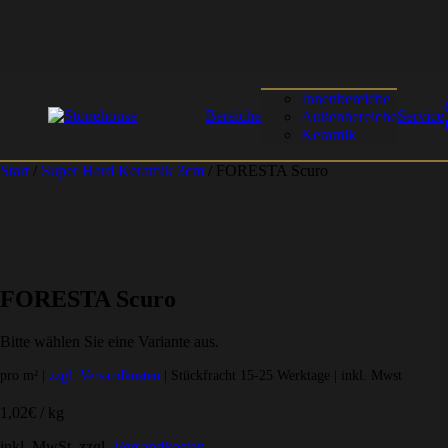
Innenbereiche
Bereiche
Service
Außenbereiche
Keramik
Start
/
Super Hard Keramik 3cm
/ FORESTA Scuro
FORESTA Scuro
Bitte wählen Sie eine Variante aus.
pro m² |
zzgl. Versandkosten
| Stückfracht 15-25 Werktage | inkl. Mwst
1,02
€
/
kg
inkl. MwSt.
zzgl.
Versandkosten