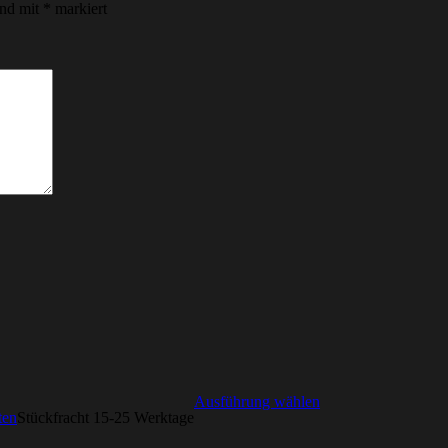
ind mit
*
markiert
Ausführung wählen
ten
Stückfracht 15-25 Werktage