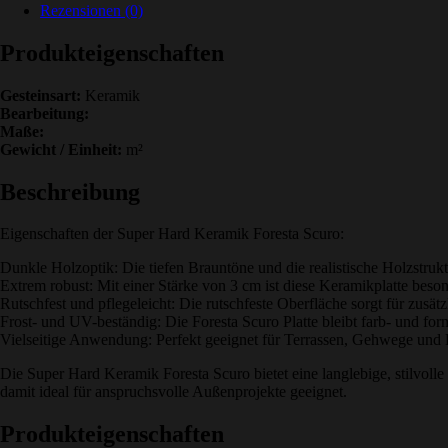
Rezensionen (0)
Produkteigenschaften
Gesteinsart:
Keramik
Bearbeitung:
Maße:
Gewicht / Einheit:
m²
Beschreibung
Eigenschaften der Super Hard Keramik Foresta Scuro:
Dunkle Holzoptik: Die tiefen Brauntöne und die realistische Holzstr
Extrem robust: Mit einer Stärke von 3 cm ist diese Keramikplatte bes
Rutschfest und pflegeleicht: Die rutschfeste Oberfläche sorgt für zusätz
Frost- und UV-beständig: Die Foresta Scuro Platte bleibt farb- und for
Vielseitige Anwendung: Perfekt geeignet für Terrassen, Gehwege und P
Die Super Hard Keramik Foresta Scuro bietet eine langlebige, stilvoll
damit ideal für anspruchsvolle Außenprojekte geeignet.
Produkteigenschaften