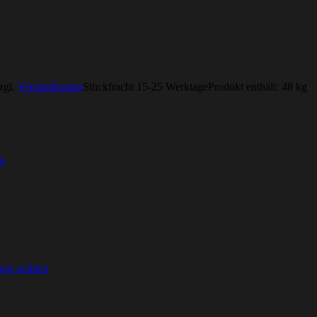
zgl.
Versandkosten
Stückfracht 15-25 Werktage
Produkt enthält: 48
kg
n
ung wählen