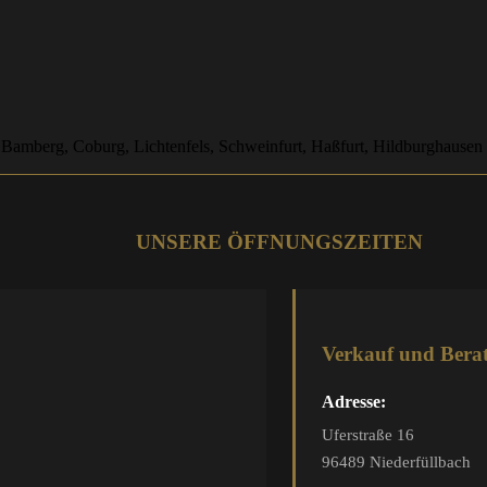
 Bamberg, Coburg, Lichtenfels, Schweinfurt, Haßfurt, Hildburghausen
UNSERE ÖFFNUNGSZEITEN
Verkauf und Bera
Adresse:
Uferstraße 16
96489 Niederfüllbach