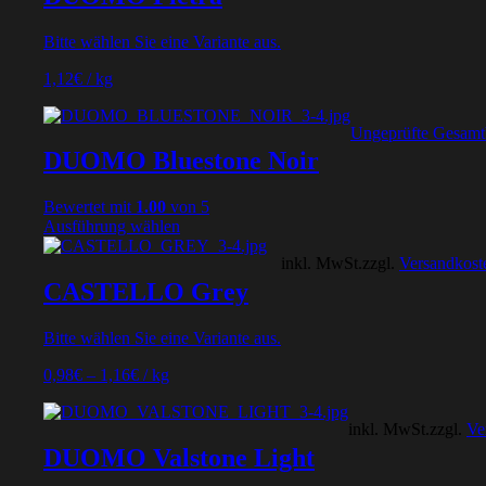
Bitte wählen Sie eine Variante aus.
1,12
€
/
kg
Ungeprüfte Gesam
DUOMO Bluestone Noir
Bewertet mit
1.00
von 5
Ausführung wählen
inkl. MwSt.
zzgl.
Versandkost
CASTELLO Grey
Bitte wählen Sie eine Variante aus.
0,98
€
–
1,16
€
/
kg
inkl. MwSt.
zzgl.
Ve
DUOMO Valstone Light