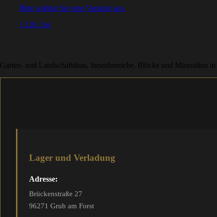
Bitte wählen Sie eine Variante aus.
1,12
€
/
kg
Garten- und Landschaftsbau, Innenbereiche, Blöcke und Mineralien in
Lager und Verladung
Adresse:
Brückenstraße 27
96271 Grub am Forst