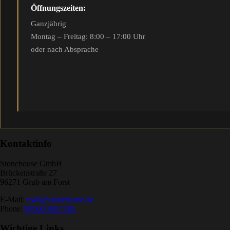
Öffnungszeiten:
Ganzjährig
Montag – Freitag: 8:00 – 17:00 Uhr
oder nach Absprache
Kontaktinfo
Stonehouse GmbH
Brückenstraße 27
96271 Grub am Forst
E-Mail:
mail@stonehouse.de
Phone:
09560 9817585
Wichtige Links