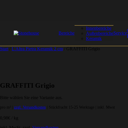
Innenbereiche
Bereiche
Service
Außenbereiche
Keramik
Start
/
L'Altra Pietra Keramik 2 cm
/ GRAFFITI Grigio
GRAFFITI Grigio
Bitte wählen Sie eine Variante aus.
pro m² |
zzgl. Versandkosten
| Stückfracht 15-25 Werktage | inkl. Mwst
0,98
€
/
kg
inkl. MwSt.
zzgl.
Versandkosten