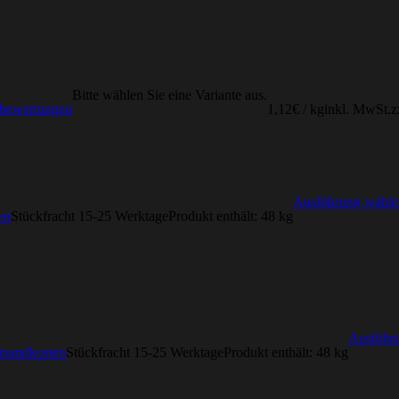
Bitte wählen Sie eine Variante aus.
tbewertungen
1,12
€
/
kg
inkl. MwSt.
z
Ausführung wähle
en
Stückfracht 15-25 Werktage
Produkt enthält: 48
kg
Ausführ
rsandkosten
Stückfracht 15-25 Werktage
Produkt enthält: 48
kg