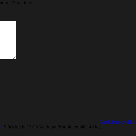
ind mit
*
markiert
Ausführung wähle
en
Stückfracht 15-25 Werktage
Produkt enthält: 48
kg