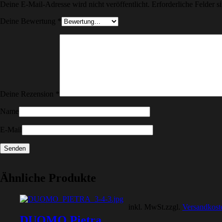
Deine E-Mail-Adresse wird nicht veröffentlicht.
Erforderliche Felder s
Deine Bewertung
*
Deine Rezension
*
Name
E-Mail
Ähnliche Produkte
inkl. MwSt.
zzgl.
Versandkost
DUOMO Pietra