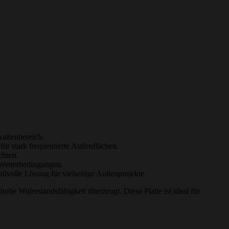
 Außenbereich.
ür stark frequentierte Außenflächen.
htert.
n Wetterbedingungen.
ilvolle Lösung für vielseitige Außenprojekte.
ohe Widerstandsfähigkeit überzeugt. Diese Platte ist ideal für