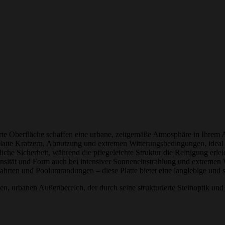
ierte Oberfläche schaffen eine urbane, zeitgemäße Atmosphäre in Ihrem
latte Kratzern, Abnutzung und extremen Witterungsbedingungen, ideal f
liche Sicherheit, während die pflegeleichte Struktur die Reinigung erleic
ntensität und Form auch bei intensiver Sonneneinstrahlung und extreme
hrten und Poolumrandungen – diese Platte bietet eine langlebige und st
n, urbanen Außenbereich, der durch seine strukturierte Steinoptik und h