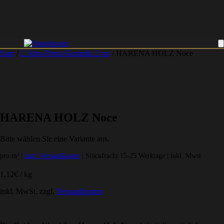
Start
/
L'Altra Pietra Keramik 2 cm
/ HARENA HOLZ Noce
HARENA HOLZ Noce
Bitte wählen Sie eine Variante aus.
pro m² |
zzgl. Versandkosten
| Stückfracht 15-25 Werktage | inkl. Mwst
1,12
€
/
kg
inkl. MwSt.
zzgl.
Versandkosten