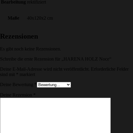
Bearbeitung
rektifiziert
Maße
40x120x2 cm
Rezensionen
Es gibt noch keine Rezensionen.
Schreibe die erste Rezension für „HARENA HOLZ Noce“
Deine E-Mail-Adresse wird nicht veröffentlicht.
Erforderliche Felder
sind mit
*
markiert
Deine Bewertung
*
Deine Rezension
*