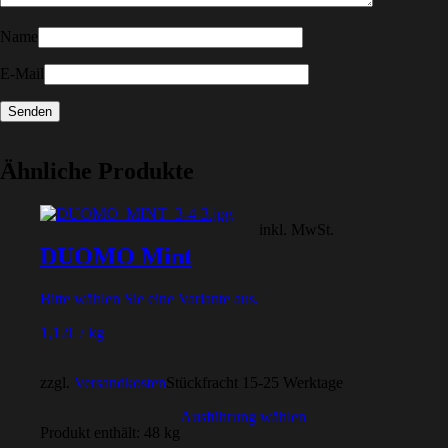
Name
E-Mail
Ähnliche Produkte
inkl. MwSt.
DUOMO Mint
Bitte wählen Sie eine Variante aus.
1,12
€
/
kg
zzgl.
Versandkosten
Stückfracht 15-25 Werktage
Ausführung wählen
Produkt enthält: 48
kg