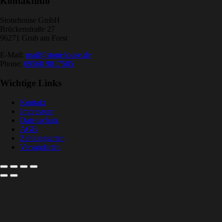
Kontaktinfo
Stonehouse GmbH
Brückenstraße 27
96271 Grub am Forst
E-Mail:
mail@stonehouse.de
Phone:
09560 9817585
Wichtige Links
Kontakt
Impressum
Datenschutz
AGB
Zahlungsarten
Versandarten