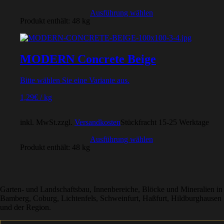
Ausführung wählen
Produkt enthält: 48
kg
MODERN Concrete Beige
Bitte wählen Sie eine Variante aus.
1,29
€
/
kg
inkl. MwSt.
zzgl.
Versandkosten
Stückfracht 15-25 Werktage
Ausführung wählen
Produkt enthält: 48
kg
Garten- und Landschaftsbau, Innenbereiche, Blöcke und Mineralien in
Bamberg, Coburg, Lichtenfels, Schweinfurt, Haßfurt, Hildburghausen
und der Region.