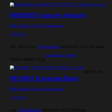
MODERN Concrete Antrazyt
Bitte wählen Sie eine Variante aus.
1,29
€
/
kg
inkl. MwSt.
zzgl.
Versandkosten
Stückfracht 15-25 Werktage
Ausführung wählen
Produkt enthält: 48
kg
inkl. MwSt.
DUOMO Travertino Beige
Bitte wählen Sie eine Variante aus.
1,12
€
/
kg
zzgl.
Versandkosten
Stückfracht 15-25 Werktage