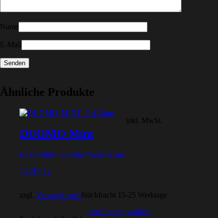
Name
E-Mail
Ähnliche Produkte
inkl. MwSt.
DUOMO Mint
Bitte wählen Sie eine Variante aus.
1,12
€
/
kg
zzgl.
Versandkosten
Stückfracht 15-25 Werktage
Ausführung wählen