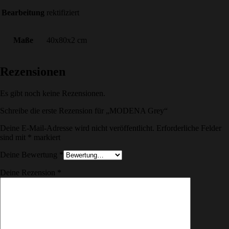
Bearbeitung
rektifiziert
Maße
40x80x2 cm
Rezensionen
Es gibt noch keine Rezensionen.
Schreibe die erste Rezension für „MODENA Grey“
Deine E-Mail-Adresse wird nicht veröffentlicht.
Erforderliche Felder
sind mit
*
markiert
Deine Bewertung
*
Deine Rezension
*