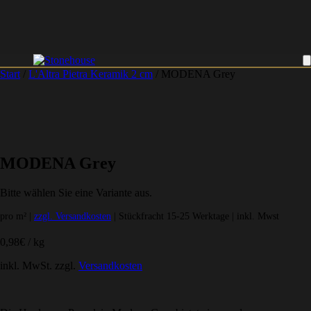
Start
/
L'Altra Pietra Keramik 2 cm
/ MODENA Grey
MODENA Grey
Bitte wählen Sie eine Variante aus.
pro m² |
zzgl. Versandkosten
| Stückfracht 15-25 Werktage | inkl. Mwst
0,98
€
/
kg
inkl. MwSt.
zzgl.
Versandkosten