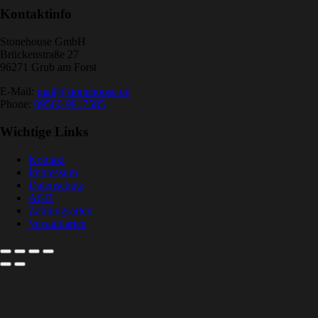
Kontaktinfo
Stonehouse GmbH
Brückenstraße 27
96271 Grub am Forst
E-Mail:
mail@stonehouse.de
Phone:
09560 9817585
Wichtige Links
Kontakt
Impressum
Datenschutz
AGB
Zahlungsarten
Versandarten