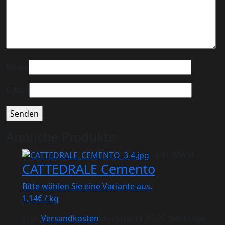
Name
E-Mail
Ähnliche Produkte
inkl. MwSt.
CATTEDRALE Cemento
Bitte wählen Sie eine Variante aus.
1,14
€
/
kg
zzgl.
Versandkosten
Stückfracht 15-25 Werktage