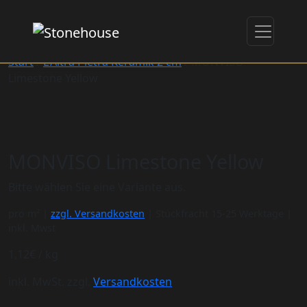
Start
/
L'Altra Pietra Keramik 2 cm
/ MONVISO
Limestone Yellow
MONVISO Limestone Yellow
Bitte wählen Sie eine Variante aus.
pro m² |
zzgl. Versandkosten
| Stückfracht 15-25 Werktage |
inkl. Mwst
1,12
€
/
kg
inkl. MwSt.
zzgl.
Versandkosten