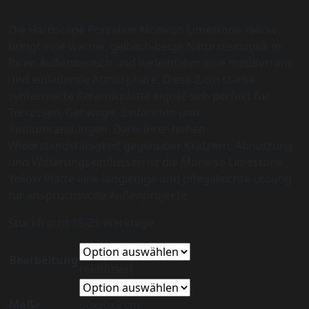
Die Hardscape Porcelain Monviso Limestone Yellow
bringt eine warme, gelblich-beige Natursteinoptik in
Ihren Außenbereich und verleiht ihm eine mediterrane
und einladende Atmosphäre. Diese 2 cm starke
synterisierte Keramikplatte eignet sich perfekt für
Terrassen, Gehwege, Einfahrten und
Poolumrandungen. Dank ihrer hohen
Widerstandsfähigkeit gegenüber Kratzern, Abnutzung
und Witterungseinflüssen ist die Monviso Limestone
Yellow Platte eine langlebige und pflegeleichte Lösung
für anspruchsvolle Außenprojekte.
Stückfracht 15-25 Werktage
Bearbeitung
rektifiziert
Maße
60x90x2 cm