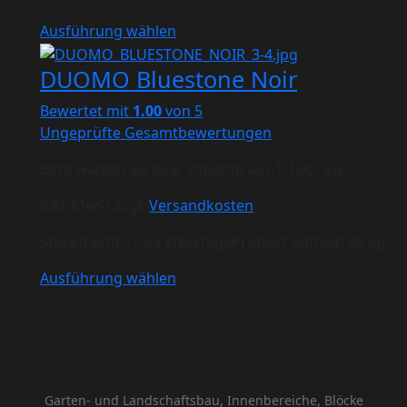
Ausführung wählen
DUOMO Bluestone Noir
Bewertet mit
1.00
von 5
Ungeprüfte Gesamtbewertungen
Bitte wählen Sie eine Variante aus.
1,12
€
/
kg
inkl. MwSt.
zzgl.
Versandkosten
Stückfracht 15-25 Werktage
Produkt enthält: 48
kg
Ausführung wählen
Garten- und Landschaftsbau, Innenbereiche, Blöcke