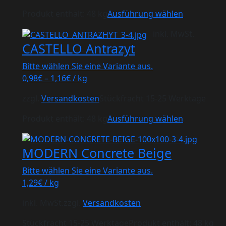
Produkt enthält: 48
kg
Ausführung wählen
inkl. MwSt.
CASTELLO Antrazyt
Bitte wählen Sie eine Variante aus.
0,98
€
–
1,16
€
/
kg
zzgl.
Versandkosten
Stückfracht 15-25 Werktage
Produkt enthält: 48
kg
Ausführung wählen
MODERN Concrete Beige
Bitte wählen Sie eine Variante aus.
1,29
€
/
kg
inkl. MwSt.
zzgl.
Versandkosten
Stückfracht 15-25 Werktage
Produkt enthält: 48
kg