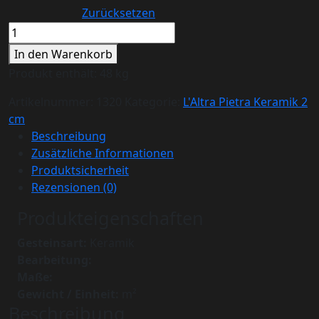
Zurücksetzen
MONVISO
Limestone
In den Warenkorb
Yellow
Produkt enthält: 48
kg
Menge
Artikelnummer:
1320
Kategorie:
L'Altra Pietra Keramik 2
cm
Beschreibung
Zusätzliche Informationen
Produktsicherheit
Rezensionen (0)
Produkteigenschaften
Gesteinsart:
Keramik
Bearbeitung:
Maße:
Gewicht / Einheit:
m²
Beschreibung