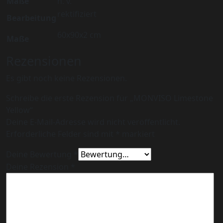
Maße
n. v.
rektifiziert
Bearbeitung
60x90x2 cm
Maße
Rezensionen
Es gibt noch keine Rezensionen.
Schreibe die erste Rezension für „MONVISO Limestone
Yellow“
Deine E-Mail-Adresse wird nicht veröffentlicht.
Erforderliche Felder sind mit
*
markiert
Deine Bewertung
*
Deine Rezension
*