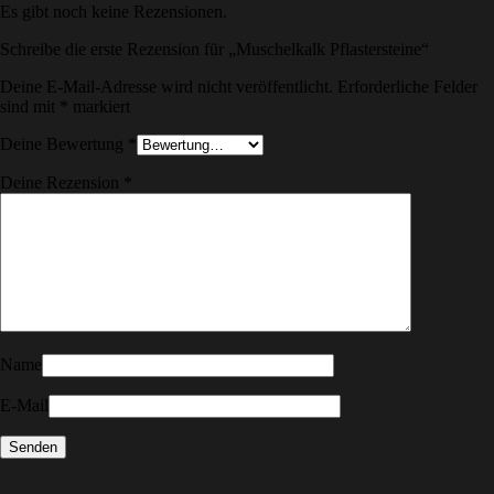
Es gibt noch keine Rezensionen.
Schreibe die erste Rezension für „Muschelkalk Pflastersteine“
Deine E-Mail-Adresse wird nicht veröffentlicht.
Erforderliche Felder
sind mit
*
markiert
Deine Bewertung
*
Deine Rezension
*
Name
E-Mail