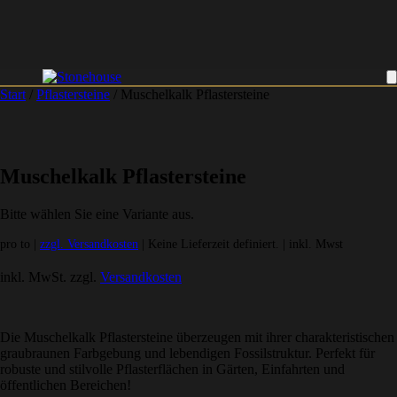
Start
/
Pflastersteine
/ Muschelkalk Pflastersteine
Muschelkalk Pflastersteine
Bitte wählen Sie eine Variante aus.
pro to |
zzgl. Versandkosten
| Keine Lieferzeit definiert. | inkl. Mwst
inkl. MwSt.
zzgl.
Versandkosten
Die Muschelkalk Pflastersteine überzeugen mit ihrer charakteristischen
graubraunen Farbgebung und lebendigen Fossilstruktur. Perfekt für
robuste und stilvolle Pflasterflächen in Gärten, Einfahrten und
öffentlichen Bereichen!