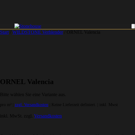
Start
/
WILDSTONE Verblender
/ ORNEL Valencia
ORNEL Valencia
Bitte wählen Sie eine Variante aus.
pro m² |
zzgl. Versandkosten
| Keine Lieferzeit definiert. | inkl. Mwst
inkl. MwSt.
zzgl.
Versandkosten