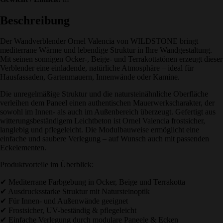
Beschreibung
Der Wandverblender Ornel Valencia von WILDSTONE bringt
mediterrane Wärme und lebendige Struktur in Ihre Wandgestaltung.
Mit seinen sonnigen Ocker-, Beige- und Terrakottatönen erzeugt dieser
Verblender eine einladende, natürliche Atmosphäre – ideal für
Hausfassaden, Gartenmauern, Innenwände oder Kamine.
Die unregelmäßige Struktur und die natursteinähnliche Oberfläche
verleihen dem Paneel einen authentischen Mauerwerkscharakter, der
sowohl im Innen- als auch im Außenbereich überzeugt. Gefertigt aus
witterungsbeständigem Leichtbeton ist Ornel Valencia frostsicher,
langlebig und pflegeleicht. Die Modulbauweise ermöglicht eine
einfache und saubere Verlegung – auf Wunsch auch mit passenden
Eckelementen.
Produktvorteile im Überblick:
✔ Mediterrane Farbgebung in Ocker, Beige und Terrakotta
✔ Ausdrucksstarke Struktur mit Natursteinoptik
✔ Für Innen- und Außenwände geeignet
✔ Frostsicher, UV-beständig & pflegeleicht
✔ Einfache Verlegung durch modulare Paneele & Ecken