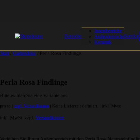
Innenbereiche
Bereiche
Service
Außenbereiche
Keramik
Start
/
Gartendeko
/ Perla Rosa Findlinge
Perla Rosa Findlinge
Bitte wählen Sie eine Variante aus.
pro to |
zzgl. Versandkosten
| Keine Lieferzeit definiert. | inkl. Mwst
inkl. MwSt.
zzgl.
Versandkosten
Verleihen Sie Ihrem Außenbereich mit den Perla Rosa Natursteinfind