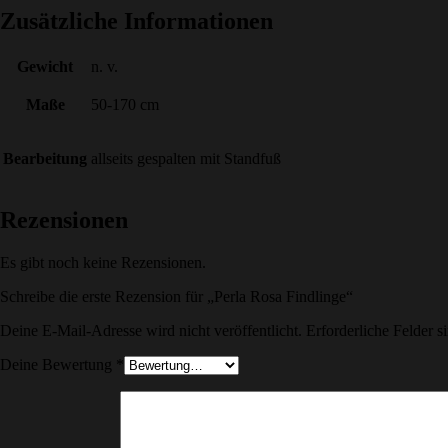
Zusätzliche Informationen
Gewicht
n. v.
Maße
50-170 cm
Bearbeitung
allseits gespalten mit Standfuß
Rezensionen
Es gibt noch keine Rezensionen.
Schreibe die erste Rezension für „Perla Rosa Findlinge“
Deine E-Mail-Adresse wird nicht veröffentlicht.
Erforderliche Felder s
Deine Bewertung
*