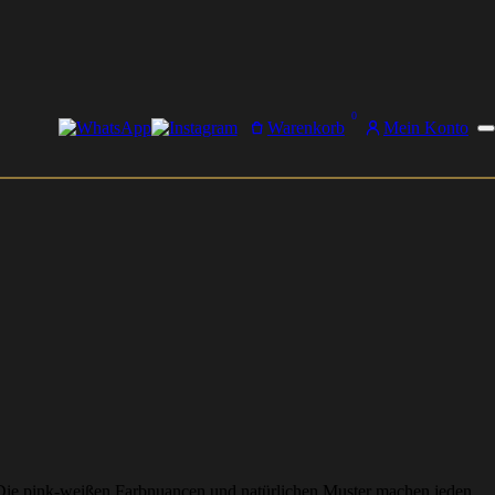
0
Warenkorb
Mein Konto
 Die pink-weißen Farbnuancen und natürlichen Muster machen jeden