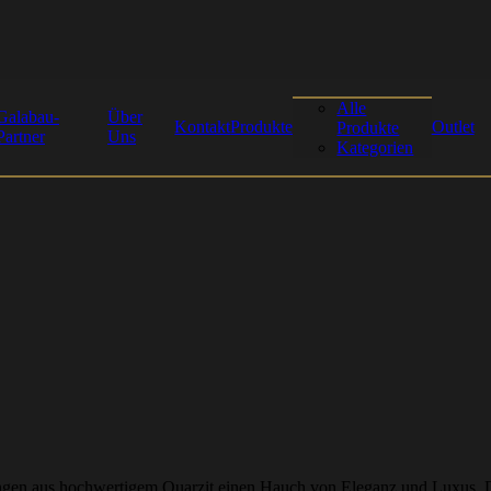
Alle
Galabau-
Über
Kontakt
Produkte
Outlet
Produkte
Partner
Uns
Kategorien
lingen aus hochwertigem Quarzit einen Hauch von Eleganz und Luxus.