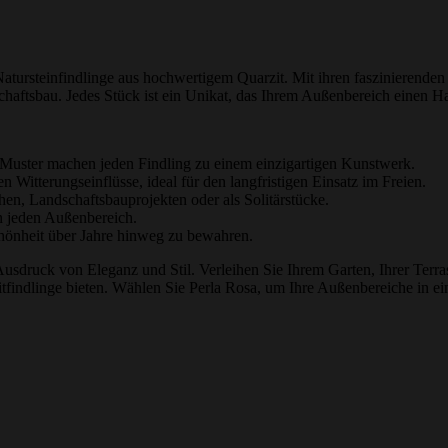
Natursteinfindlinge aus hochwertigem Quarzit. Mit ihren faszinierende
chaftsbau. Jedes Stück ist ein Unikat, das Ihrem Außenbereich einen H
 Muster machen jeden Findling zu einem einzigartigen Kunstwerk.
 Witterungseinflüsse, ideal für den langfristigen Einsatz im Freien.
hen, Landschaftsbauprojekten oder als Solitärstücke.
n jeden Außenbereich.
Schönheit über Jahre hinweg zu bewahren.
d Ausdruck von Eleganz und Stil. Verleihen Sie Ihrem Garten, Ihrer Te
zitfindlinge bieten. Wählen Sie Perla Rosa, um Ihre Außenbereiche in e