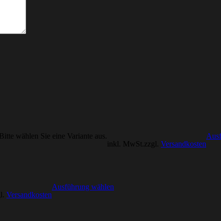
Bitte wählen Sie eine Variante aus.
Ausf
inkl. MwSt.
zzgl.
Versandkosten
Ausführung wählen
l.
Versandkosten