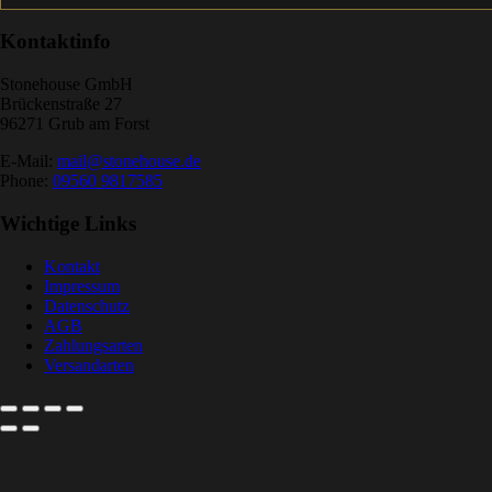
Kontaktinfo
Stonehouse GmbH
Brückenstraße 27
96271 Grub am Forst
E-Mail:
mail@stonehouse.de
Phone:
09560 9817585
Wichtige Links
Kontakt
Impressum
Datenschutz
AGB
Zahlungsarten
Versandarten