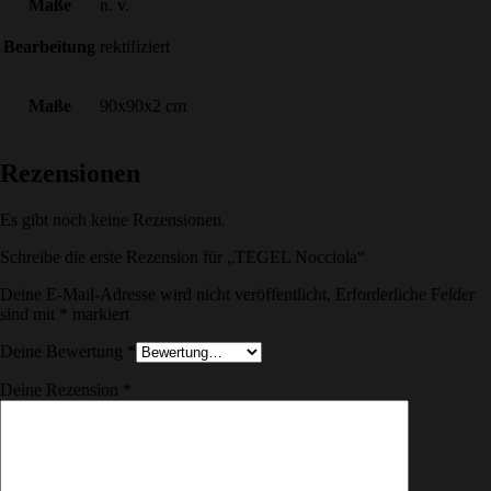
Maße
n. v.
Bearbeitung
rektifiziert
Maße
90x90x2 cm
Rezensionen
Es gibt noch keine Rezensionen.
Schreibe die erste Rezension für „TEGEL Nocciola“
Deine E-Mail-Adresse wird nicht veröffentlicht.
Erforderliche Felder
sind mit
*
markiert
Deine Bewertung
*
Deine Rezension
*