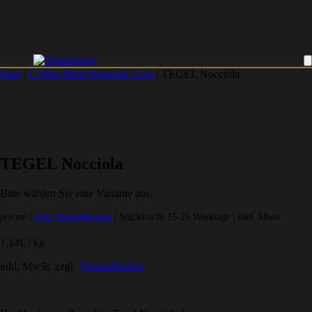
Start
/
L'Altra Pietra Keramik 2 cm
/ TEGEL Nocciola
TEGEL Nocciola
Bitte wählen Sie eine Variante aus.
pro m² |
zzgl. Versandkosten
| Stückfracht 15-25 Werktage | inkl. Mwst
1,14
€
/
kg
inkl. MwSt.
zzgl.
Versandkosten