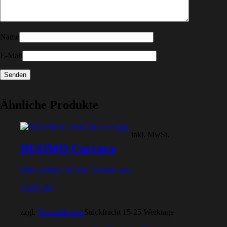
Name
E-Mail
Ähnliche Produkte
inkl. MwSt.
DUOMO Carrara
Bitte wählen Sie eine Variante aus.
1,12
€
/
kg
zzgl.
Versandkosten
Stückfracht 15-25 Werktage