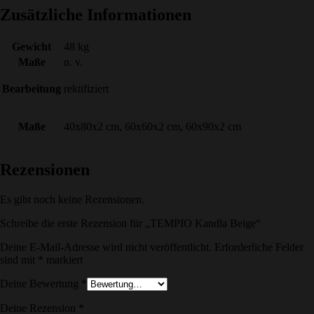
Zusätzliche Informationen
Gewicht
48 kg
Maße
n. v.
Bearbeitung
rektifiziert
Maße
40x80x2 cm, 60x60x2 cm, 60x90x2 cm
Rezensionen
Es gibt noch keine Rezensionen.
Schreibe die erste Rezension für „TEMPIO Kandla Beige“
Deine E-Mail-Adresse wird nicht veröffentlicht.
Erforderliche Felder
sind mit
*
markiert
Deine Bewertung
*
Deine Rezension
*