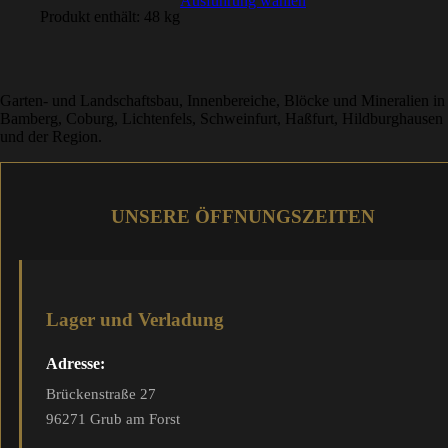
Ausführung wählen
Produkt enthält: 48
kg
Garten- und Landschaftsbau, Innenbereiche, Blöcke und Mineralien in
Bamberg, Coburg, Lichtenfels, Schweinfurt, Haßfurt, Hildburghausen
und der Region.
UNSERE ÖFFNUNGSZEITEN
Lager und Verladung
Adresse:
Brückenstraße 27
96271 Grub am Forst