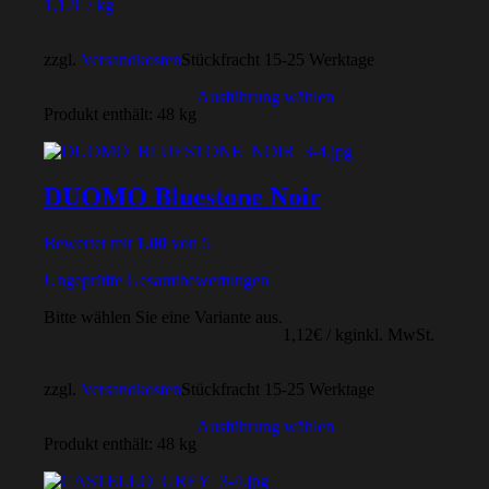
1,12
€
/
kg
zzgl.
Versandkosten
Stückfracht 15-25 Werktage
Ausführung wählen
Produkt enthält: 48
kg
DUOMO Bluestone Noir
Bewertet mit
1.00
von 5
Ungeprüfte Gesamtbewertungen
Bitte wählen Sie eine Variante aus.
1,12
€
/
kg
inkl. MwSt.
zzgl.
Versandkosten
Stückfracht 15-25 Werktage
Ausführung wählen
Produkt enthält: 48
kg