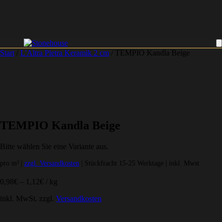
Start
/
L'Altra Pietra Keramik 2 cm
/ TEMPIO Kandla Beige
TEMPIO Kandla Beige
Bitte wählen Sie eine Variante aus.
pro m² |
zzgl. Versandkosten
| Stückfracht 15-25 Werktage | inkl. Mwst
0,98
€
–
1,12
€
/
kg
inkl. MwSt.
zzgl.
Versandkosten