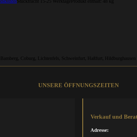
ndkosten
Stückfracht 15-25 Werktage
Produkt enthält: 48
kg
 Bamberg, Coburg, Lichtenfels, Schweinfurt, Haßfurt, Hildburghausen
UNSERE ÖFFNUNGSZEITEN
Verkauf und Bera
Adresse: