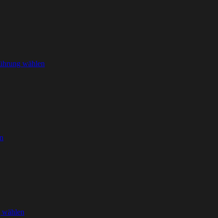
ührung wählen
n
 wählen