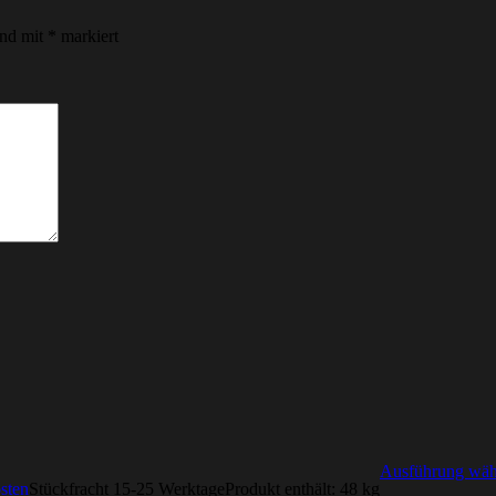
ind mit
*
markiert
Ausführung wäh
sten
Stückfracht 15-25 Werktage
Produkt enthält: 48
kg