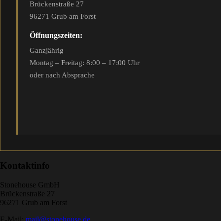
Brückenstraße 27
96271 Grub am Forst
Öffnungszeiten:
Ganzjährig
Montag – Freitag: 8:00 – 17:00 Uhr
oder nach Absprache
Kontaktinfo
Stonehouse GmbH
Brückenstraße 27
96271 Grub am Forst
E-Mail:
mail@stonehouse.de