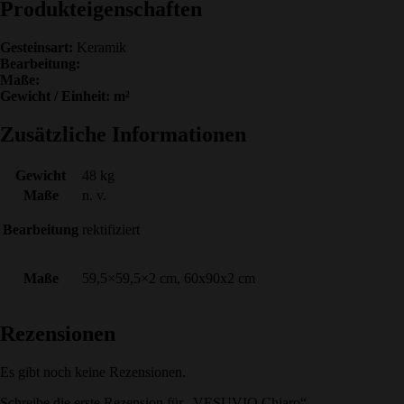
Produkteigenschaften
Gesteinsart:
Keramik
Bearbeitung:
Maße:
Gewicht / Einheit: m²
Zusätzliche Informationen
Gewicht
48 kg
Maße
n. v.
Bearbeitung
rektifiziert
Maße
59,5×59,5×2 cm, 60x90x2 cm
Rezensionen
Es gibt noch keine Rezensionen.
Schreibe die erste Rezension für „VESUVIO Chiaro“