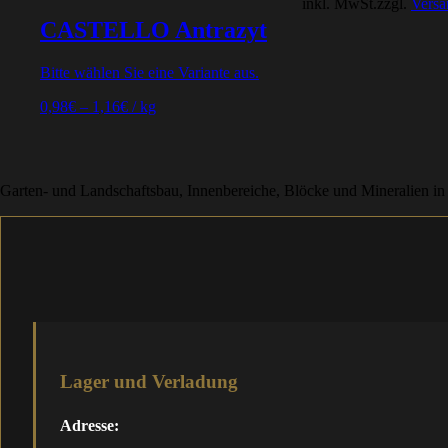
inkl. MwSt.
zzgl.
Versa
CASTELLO Antrazyt
Bitte wählen Sie eine Variante aus.
0,98
€
–
1,16
€
/
kg
Garten- und Landschaftsbau, Innenbereiche, Blöcke und Mineralien in
Lager und Verladung
Adresse: