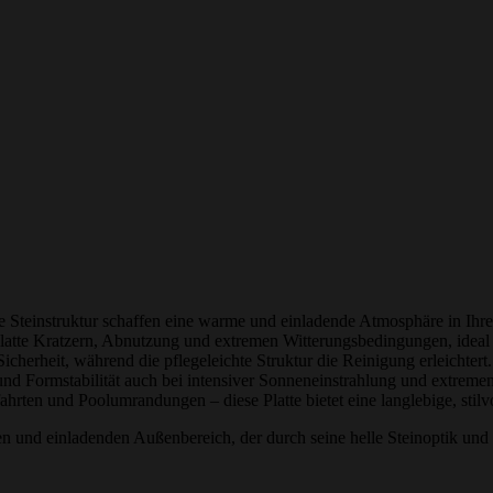
eue Steinstruktur schaffen eine warme und einladende Atmosphäre in Ih
latte Kratzern, Abnutzung und extremen Witterungsbedingungen, ideal f
icherheit, während die pflegeleichte Struktur die Reinigung erleichtert.
 und Formstabilität auch bei intensiver Sonneneinstrahlung und extrem
rten und Poolumrandungen – diese Platte bietet eine langlebige, stilvo
 und einladenden Außenbereich, der durch seine helle Steinoptik und h