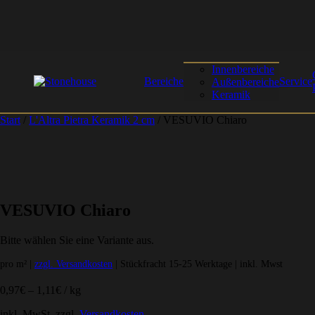
Innenbereiche
Bereiche
Service
Außenbereiche
Keramik
Start
/
L'Altra Pietra Keramik 2 cm
/ VESUVIO Chiaro
VESUVIO Chiaro
Bitte wählen Sie eine Variante aus.
pro m² |
zzgl. Versandkosten
| Stückfracht 15-25 Werktage | inkl. Mwst
0,97
€
–
1,11
€
/
kg
inkl. MwSt.
zzgl.
Versandkosten