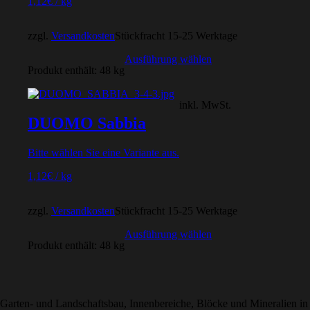
1,12
€
/
kg
zzgl.
Versandkosten
Stückfracht 15-25 Werktage
Ausführung wählen
Produkt enthält: 48
kg
inkl. MwSt.
DUOMO Sabbia
Bitte wählen Sie eine Variante aus.
1,12
€
/
kg
zzgl.
Versandkosten
Stückfracht 15-25 Werktage
Ausführung wählen
Produkt enthält: 48
kg
Garten- und Landschaftsbau, Innenbereiche, Blöcke und Mineralien in