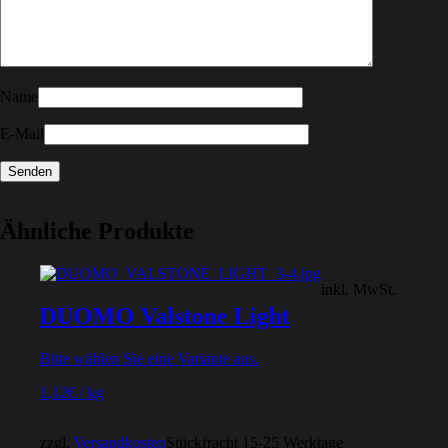
Name
E-Mail
Ähnliche Produkte
inkl. MwSt.
DUOMO Valstone Light
Bitte wählen Sie eine Variante aus.
1,12
€
/
kg
zzgl.
Versandkosten
Stückfracht 15-25 Werktage