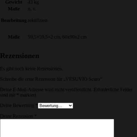
Gewicht
43 kg
Maße
n. v.
Bearbeitung
rektifiziert
Maße
59,5×59,5×2 cm, 60x90x2 cm
Rezensionen
Es gibt noch keine Rezensionen.
Schreibe die erste Rezension für „VESUVIO Scuro“
Deine E-Mail-Adresse wird nicht veröffentlicht.
Erforderliche Felder
sind mit
*
markiert
Deine Bewertung
*
Deine Rezension
*