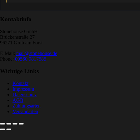
Kontaktinfo
Stonehouse GmbH
Brückenstraße 27
96271 Grub am Forst
E-Mail:
mail@stonehouse.de
Phone:
09560 9817585
Wichtige Links
Kontakt
Impressum
Datenschutz
AGB
Zahlungsarten
Versandarten