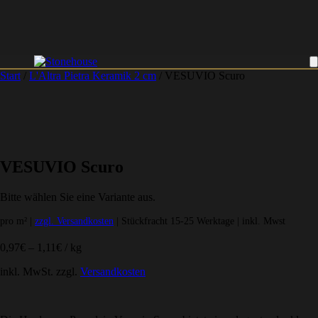
Start
/
L'Altra Pietra Keramik 2 cm
/ VESUVIO Scuro
VESUVIO Scuro
Bitte wählen Sie eine Variante aus.
pro m² |
zzgl. Versandkosten
| Stückfracht 15-25 Werktage | inkl. Mwst
0,97
€
–
1,11
€
/
kg
inkl. MwSt.
zzgl.
Versandkosten